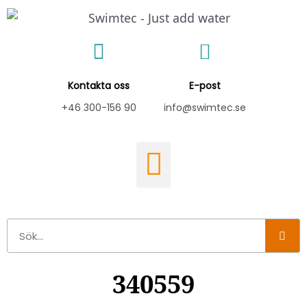
Hoppa
till
innehåll
Kontakta oss
E-post
+46 300-156 90
info@swimtec.se
Sök
340559