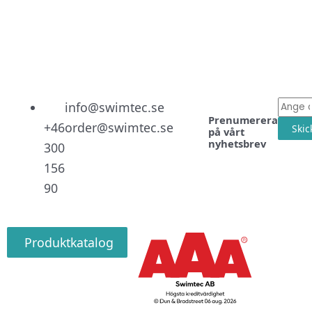
Linked
Facebo
Instag
E-
info@swimtec.se
Prenumerera
post
+46
order@swimtec.se
Skic
på vårt
nyhetsbrev
300
156
90
Produktkatalog