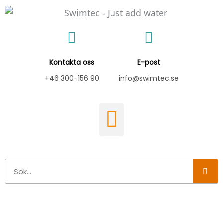
Hoppa
till
innehåll
Kontakta oss
E-post
+46 300-156 90
info@swimtec.se
Sök