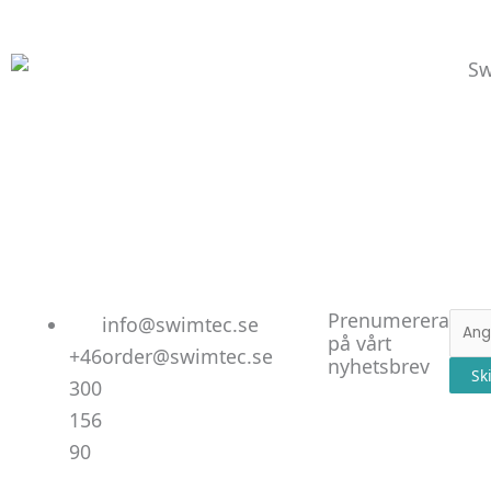
Linked
Facebo
Instag
Prenumerera
E-
info@swimtec.se
på vårt
post
+46
order@swimtec.se
nyhetsbrev
Sk
300
156
90