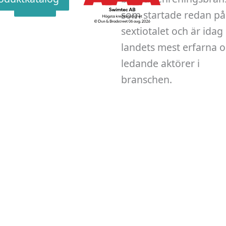
v
Skicka
som startade redan på
sextiotalet och är idag
landets mest erfarna 
ledande aktörer i
branschen.