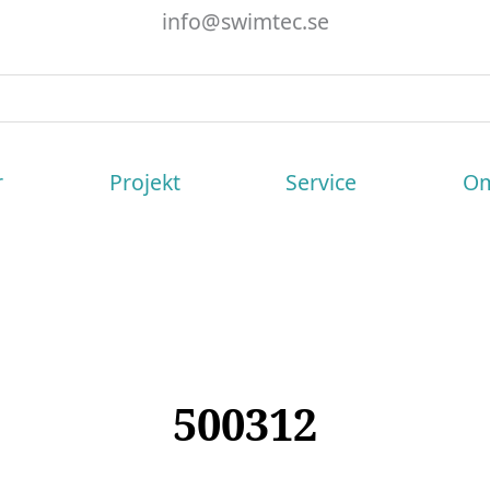
info@swimtec.se
r
Projekt
Service
Om
500312