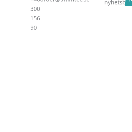
nyhetsbre
300
156
90
.