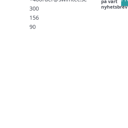
på vårt
nyhetsbrev
300
156
90
.