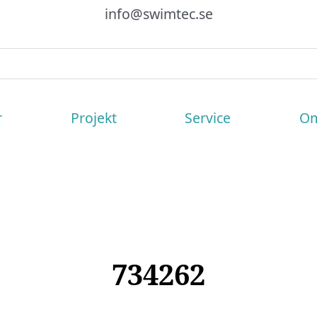
info@swimtec.se
r
Projekt
Service
Om
734262