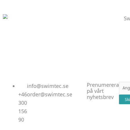
Linked
Facebo
Instag
Prenumerera
E-
info@swimtec.se
på vårt
post
+46
order@swimtec.se
nyhetsbrev
Sk
300
156
90