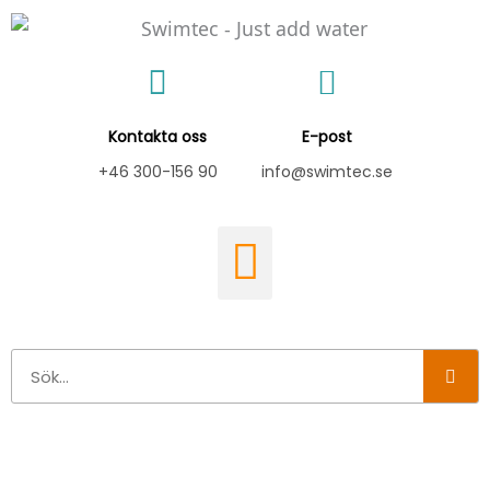
Hoppa
till
innehåll
Kontakta oss
E-post
+46 300-156 90
info@swimtec.se
Sök