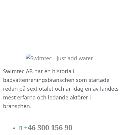
att hemsidan
över huvud
taget ska
fungera.
Statistik
För att vi ska
kunna
Swimtec AB har en historia i
förbättra
badvattenreningsbranschen som startade
hemsidans
funktionalitet
redan på sextiotalet och är idag en av landets
och
mest erfarna och ledande aktörer i
uppbyggnad,
branschen.
baserat på
hur
hemsidan
+46 300 156 90
används.