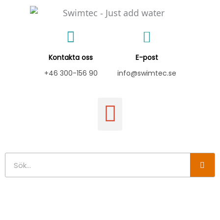
Hoppa
till
innehåll
Kontakta oss
E-post
+46 300-156 90
info@swimtec.se
Sök