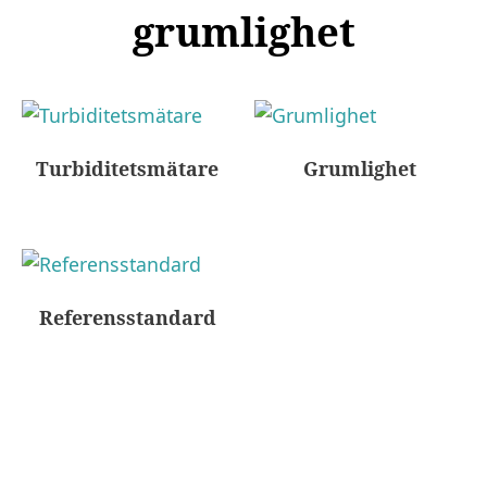
grumlighet
Turbiditetsmätare
Grumlighet
Referensstandard
Nödvändiga
Dessa kakor
går inte att
välja bort. De
behövs för