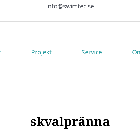
info@swimtec.se
r
Projekt
Service
Om
skvalpränna