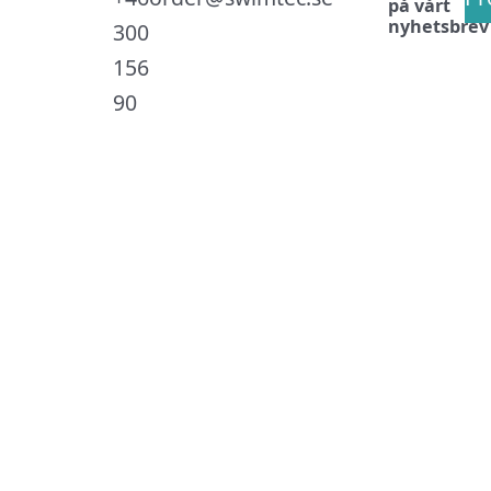
på vårt
nyhetsbrev
300
156
90
.