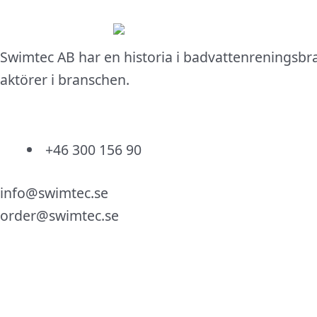
Swimtec AB har en historia i badvattenreningsbr
aktörer i branschen.
+46 300 156 90
info@swimtec.se
order@swimtec.se
Linkedin
Facebook
Instagram