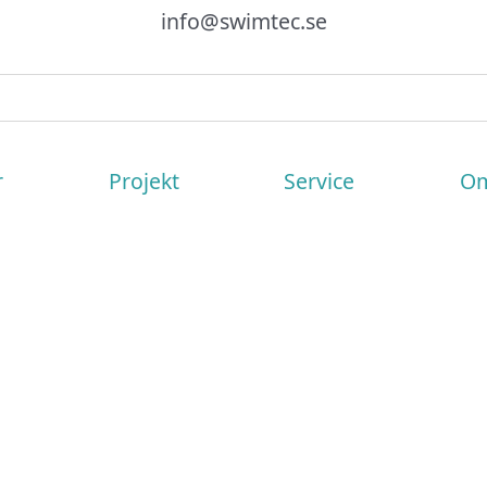
info@swimtec.se
r
Projekt
Service
Om