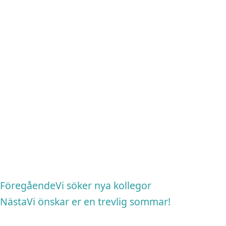
Föregående
Nästa
Föregående
Vi söker nya kollegor
Nästa
Vi önskar er en trevlig sommar!