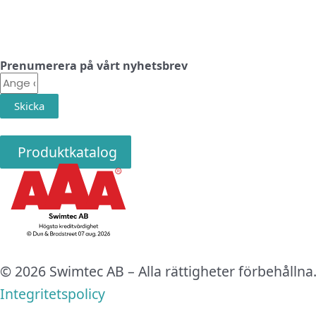
Prenumerera på vårt nyhetsbrev
E-
post
Skicka
Produktkatalog
© 2026 Swimtec AB – Alla rättigheter förbehållna
Integritetspolicy