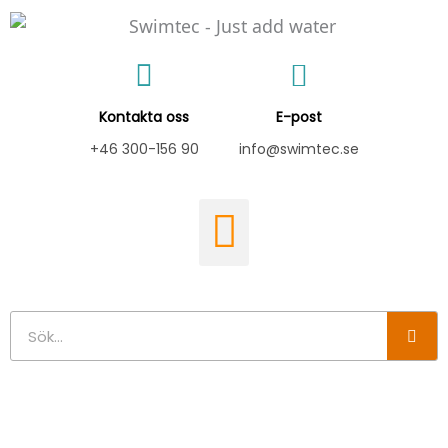
Hoppa
till
innehåll
Kontakta oss
E-post
+46 300-156 90
info@swimtec.se
Sök