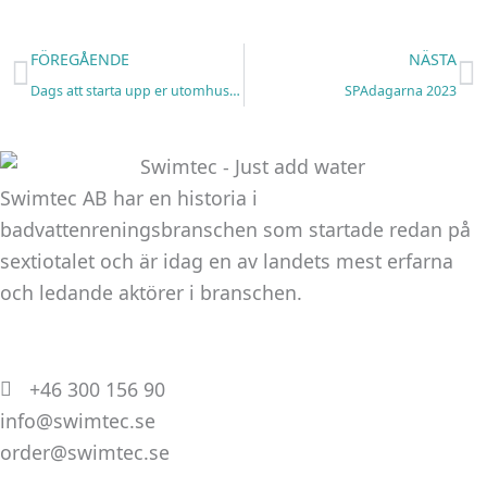
Marknadsföring
Genom att dela
Föregående
N
FÖREGÅENDE
NÄSTA
med dig av dina
Dags att starta upp er utomhusanläggning?
SPAdagarna 2023
intressen och ditt
beteende när du
surfar ökar du
chansen att få se
Swimtec AB har en historia i
personligt
badvattenreningsbranschen som startade redan på
anpassat innehåll
och erbjudanden.
sextiotalet och är idag en av landets mest erfarna
och ledande aktörer i branschen.
+46 300 156 90
info@swimtec.se
order@swimtec.se