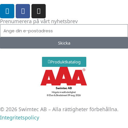
L
F
I
i
a
n
n
c
s
Prenumerera på vårt nyhetsbrev
k
e
t
E-
e
b
a
post
d
o
g
Skicka
i
o
r
n
k
a
Produktkatalog
m
© 2026 Swimtec AB – Alla rättigheter förbehållna.
Integritetspolicy