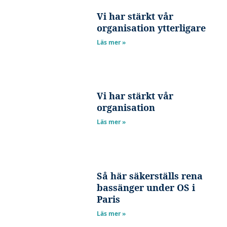
Vi har stärkt vår
organisation ytterligare
Upplevelse
För att vår
Läs mer »
hemsida ska
prestera så
bra som
möjligt under
Vi har stärkt vår
ditt besök.
organisation
Om du nekar
Läs mer »
de här
kakorna
kommer viss
funktionalitet
att försvinna
Så här säkerställs rena
bassänger under OS i
från
Paris
hemsidan.
Läs mer »