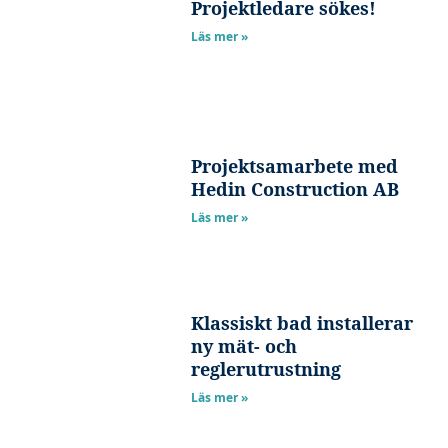
Projektledare sökes!
att hemsidan
Läs mer »
över huvud
taget ska
fungera.
Projektsamarbete med
Statistik
Hedin Construction AB
För att vi ska
kunna
Läs mer »
förbättra
hemsidans
funktionalitet
och
Klassiskt bad installerar
uppbyggnad,
ny mät- och
baserat på
reglerutrustning
hur
Läs mer »
hemsidan
används.