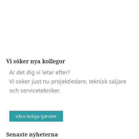
Vi söker nya kollegor
Är det dig vi letar efter?
Vi söker just nu projektledare, teknisk säljare
och servicetekniker.
Nödvändiga
Dessa kakor
Våra lediga tjänster
går inte att
välja bort. De
Senaste nyheterna
behövs för