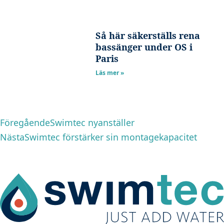
Så här säkerställs rena
bassänger under OS i
Paris
Läs mer »
Föregående
Nästa
Föregående
Swimtec nyanställer
Nästa
Swimtec förstärker sin montagekapacitet