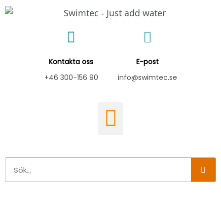
Hoppa
till
innehåll
Kontakta oss
E-post
+46 300-156 90
info@swimtec.se
Sök