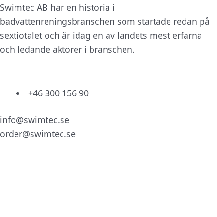
Swimtec AB har en historia i
badvattenreningsbranschen som startade redan på
sextiotalet och är idag en av landets mest erfarna
och ledande aktörer i branschen.
+46 300 156 90
info@swimtec.se
order@swimtec.se
Linkedin
Facebook
Instagram