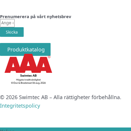
Prenumerera på vårt nyhetsbrev
E-
post
Skicka
Produktkatalog
© 2026 Swimtec AB – Alla rättigheter förbehållna.
Integritetspolicy