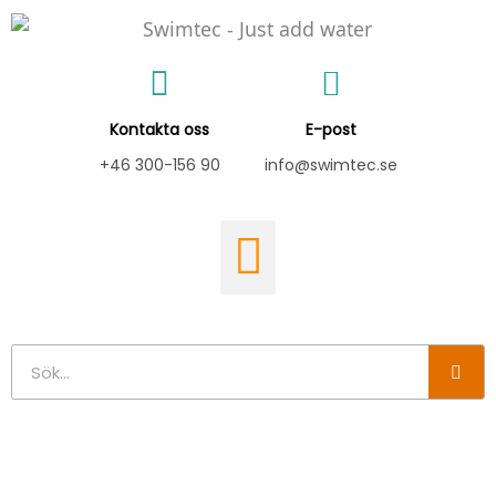
Hoppa
till
innehåll
Kontakta oss
E-post
+46 300-156 90
info@swimtec.se
Sök