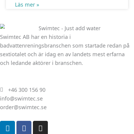
Läs mer »
Swimtec AB har en historia i
badvattenreningsbranschen som startade redan på
sextiotalet och är idag en av landets mest erfarna
och ledande aktörer i branschen.
+46 300 156 90
info@swimtec.se
order@swimtec.se
L
F
I
i
a
n