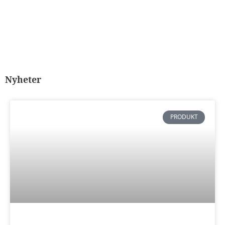
Nyheter
PRODUKT
Nödvändiga
Dessa kakor
går inte att
välja bort. De
behövs för