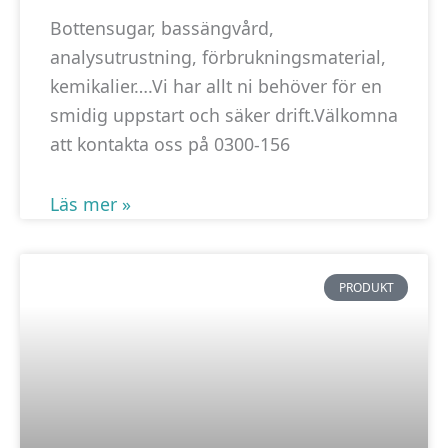
Bottensugar, bassängvård,
Upplevelse
analysutrustning, förbrukningsmaterial,
För att vår
kemikalier….Vi har allt ni behöver för en
hemsida ska
smidig uppstart och säker drift.Välkomna
prestera så
att kontakta oss på 0300-156
bra som
möjligt under
ditt besök.
Läs mer »
Om du nekar
de här
kakorna
PRODUKT
kommer viss
funktionalitet
att försvinna
från
hemsidan.