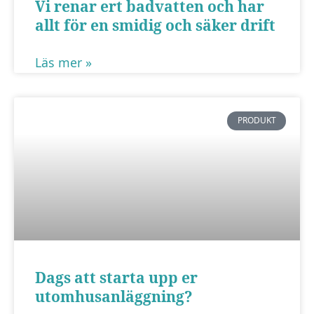
Vi renar ert badvatten och har
att hemsidan
allt för en smidig och säker drift
över huvud
taget ska
Läs mer »
fungera.
Statistik
PRODUKT
För att vi ska
kunna
förbättra
hemsidans
funktionalitet
och
uppbyggnad,
baserat på
hur
Dags att starta upp er
hemsidan
utomhusanläggning?
används.