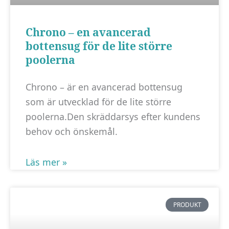
Marknadsföring
Genom att dela
Chrono – en avancerad
med dig av dina
bottensug för de lite större
intressen och ditt
beteende när du
poolerna
surfar ökar du
chansen att få se
Chrono – är en avancerad bottensug
personligt
som är utvecklad för de lite större
anpassat innehåll
poolerna.Den skräddarsys efter kundens
och erbjudanden.
behov och önskemål.
Läs mer »
PRODUKT