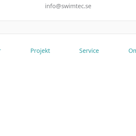
info@swimtec.se
r
Projekt
Service
Om