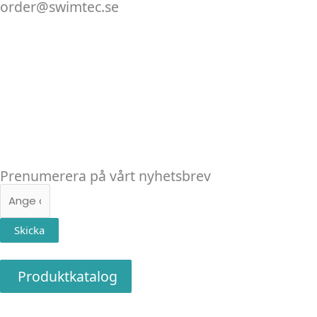
order@swimtec.se
Linkedin
Facebook
Instagram
Prenumerera på vårt nyhetsbrev
E-
post
Skicka
Produktkatalog