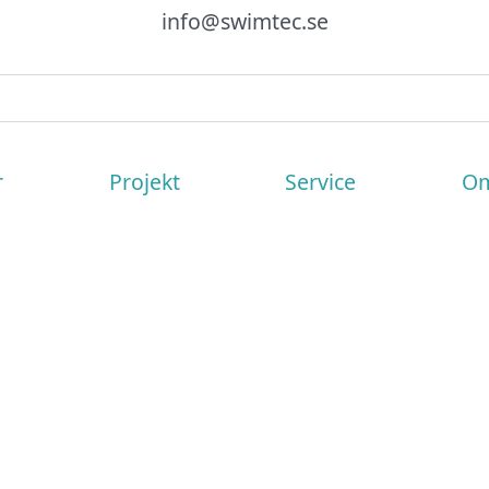
info@swimtec.se
r
Projekt
Service
Om