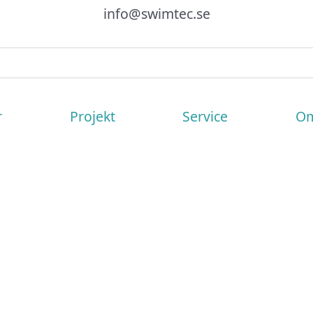
info@swimtec.se
r
Projekt
Service
Om