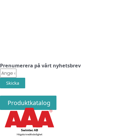
Linkedin
Facebook
Instagram
Prenumerera på vårt nyhetsbrev
E-
post
Skicka
Produktkatalog