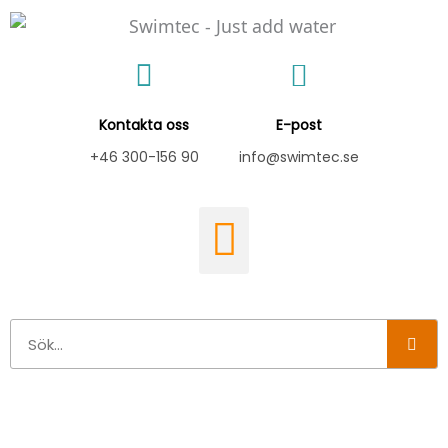
Hoppa
till
innehåll
Kontakta oss
E-post
+46 300-156 90
info@swimtec.se
Sök