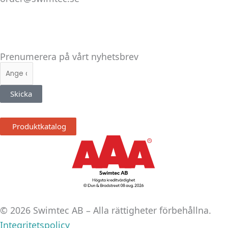
Linkedin
Facebook
Instagram
Prenumerera på vårt nyhetsbrev
E-
post
Skicka
Produktkatalog
© 2026 Swimtec AB – Alla rättigheter förbehållna.
Integritetspolicy