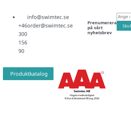
Linked
Facebo
Instag
E-
info@swimtec.se
Prenumerera
post
+46
order@swimtec.se
Skic
på vårt
nyhetsbrev
300
156
90
Produktkatalog