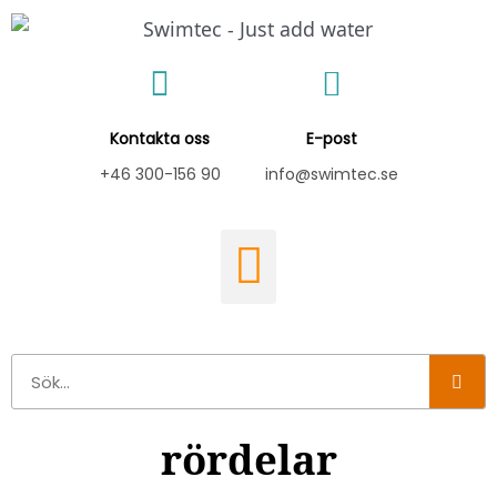
Hoppa
till
innehåll
Kontakta oss
E-post
+46 300-156 90
info@swimtec.se
Sök
rördelar