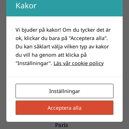
Kakor
Vi har stärkt vår
organisation ytterligare
Vi bjuder på kakor! Om du tycker det är
Läs mer »
ok, klickar du bara på "Acceptera alla".
Du kan såklart välja vilken typ av kakor
du vill ha genom att klicka på
"Inställningar".
Läs vår cookie policy
Vi har stärkt vår
organisation
Läs mer »
Inställningar
Acceptera alla
Så här säkerställs rena
bassänger under OS i
Paris