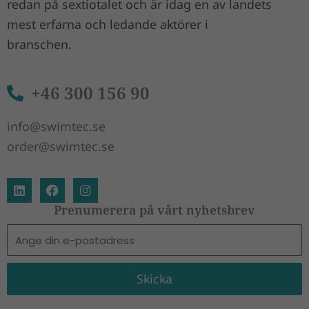
redan på sextiotalet och är idag en av landets
mest erfarna och ledande aktörer i
branschen.
+46 300 156 90
info@swimtec.se
order@swimtec.se
L
F
I
i
a
n
n
c
s
Prenumerera på vårt nyhetsbrev
k
e
t
E-
e
b
a
d
o
g
post
i
o
r
n
k
a
Skicka
m