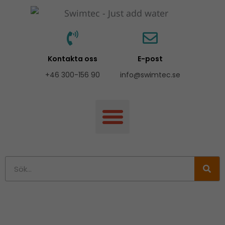
Hoppa
till
innehåll
Kontakta oss
E-post
+46 300-156 90
info@swimtec.se
Sök