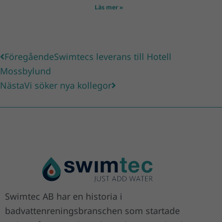
Läs mer »
Föregående
Nästa
Föregående
Swimtecs leverans till Hotell
Mossbylund
Nästa
Vi söker nya kollegor
Swimtec AB har en historia i
badvattenreningsbranschen som startade