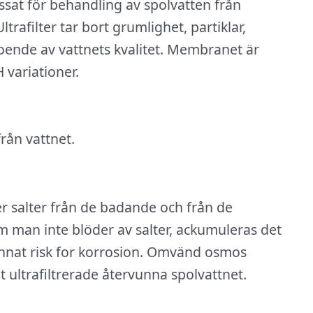
sat för behandling av spolvatten från
ltrafilter tar bort grumlighet, partiklar,
roende av vattnets kvalitet. Membranet är
 variationer.
rån vattnet.
r salter från de badande och från de
man inte blöder av salter, ackumuleras det
annat risk for korrosion. Omvänd osmos
et ultrafiltrerade återvunna spolvattnet.