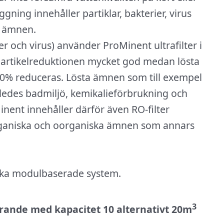
gning innehåller partiklar, bakterier, virus
a ämnen.
ier och virus) använder ProMinent ultrafilter i
 partikelreduktionen mycket god medan lösta
10% reduceras. Lösta ämnen som till exempel
åledes badmiljö, kemikalieförbrukning och
nent innehåller därför även RO-filter
rganiska och oorganiska ämnen som annars
lika modulbaserade system.
3
nde med kapacitet 10 alternativt 20m