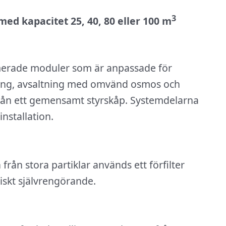
3
d kapacitet 25, 40, 80 eller 100 m
imerade moduler som är anpassade för
ering, avsaltning med omvänd osmos och
 från ett gemensamt styrskåp. Systemdelarna
nstallation.
från stora partiklar används ett förfilter
iskt självrengörande.