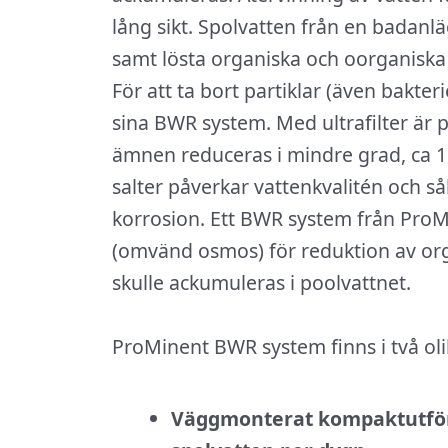
lång sikt. Spolvatten från en badanläg
samt lösta organiska och oorganisk
För att ta bort partiklar (även bakter
sina BWR system. Med ultrafilter är
ämnen reduceras i mindre grad, ca 
salter påverkar vattenkvalitén och s
korrosion. Ett BWR system från ProMi
(omvänd osmos) för reduktion av o
skulle ackumuleras i poolvattnet.
ProMinent BWR system finns i två o
Väggmonterat kompaktutföra