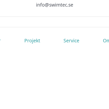
info@swimtec.se
r
Projekt
Service
Om