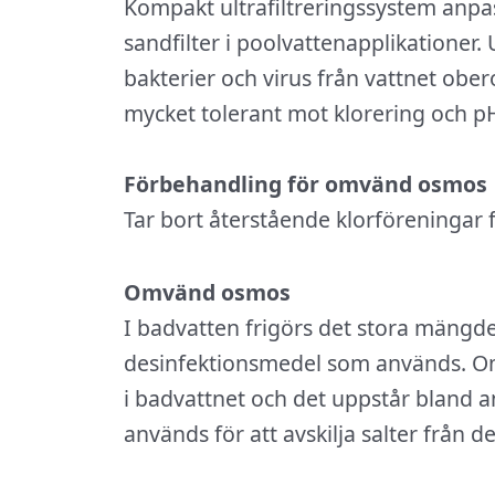
Kompakt ultrafiltreringssystem anpas
sandfilter i poolvattenapplikationer. U
bakterier och virus från vattnet obe
mycket tolerant mot klorering och pH
Förbehandling för omvänd osmos
Tar bort återstående klorföreningar f
Omvänd osmos
I badvatten frigörs det stora mängde
desinfektionsmedel som används. Om 
i badvattnet och det uppstår bland 
används för att avskilja salter från d