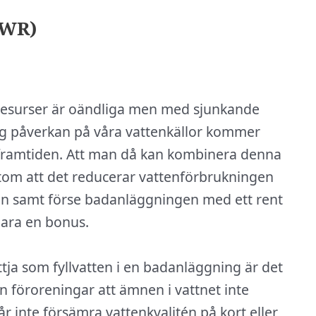
BWR)
tenresurser är oändliga men med sjunkande
g påverkan på våra vattenkällor kommer
i framtiden. Att man då kan kombinera denna
tom att det reducerar vattenförbrukningen
n samt förse badanläggningen med ett rent
 bara en bonus.
ttja som fyllvatten i en badanläggning är det
rån föroreningar att ämnen i vattnet inte
r inte försämra vattenkvalitén på kort eller