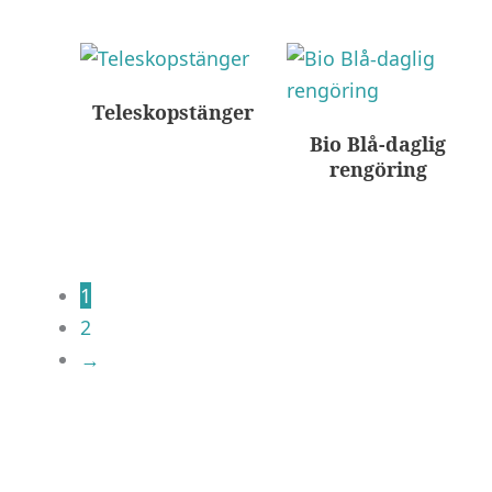
Teleskopstänger
Bio Blå-daglig
rengöring
1
2
→