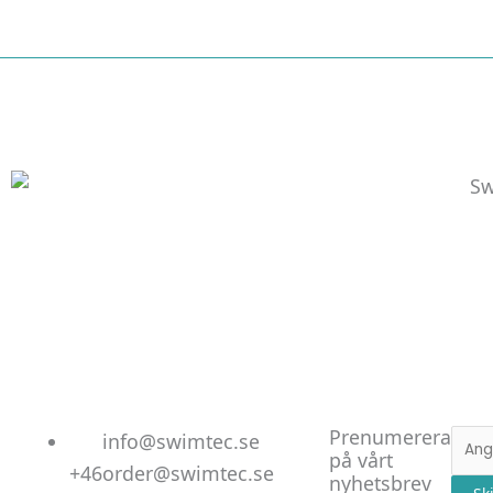
Linked
Facebo
Instag
Prenumerera
E-
info@swimtec.se
på vårt
post
+46
order@swimtec.se
nyhetsbrev