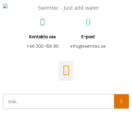
Hoppa
till
innehåll
Kontakta oss
E-post
+46 300-156 90
info@swimtec.se
Sök